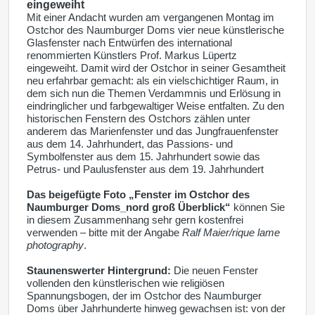
eingeweiht
Mit einer Andacht wurden am vergangenen Montag im
Ostchor des Naumburger Doms vier neue künstlerische
Glasfenster nach Entwürfen des international
renommierten Künstlers Prof. Markus Lüpertz
eingeweiht. Damit wird der Ostchor in seiner Gesamtheit
neu erfahrbar gemacht: als ein vielschichtiger Raum, in
dem sich nun die Themen Verdammnis und Erlösung in
eindringlicher und farbgewaltiger Weise entfalten. Zu den
historischen Fenstern des Ostchors zählen unter
anderem das Marienfenster und das Jungfrauenfenster
aus dem 14. Jahrhundert, das Passions- und
Symbolfenster aus dem 15. Jahrhundert sowie das
Petrus- und Paulusfenster aus dem 19. Jahrhundert
Das beigefügte Foto „Fenster im Ostchor des
Naumburger Doms_nord groß Überblick“
können Sie
in diesem Zusammenhang sehr gern kostenfrei
verwenden – bitte mit der Angabe
Ralf Maier/rique lame
photography
.
Staunenswerter Hintergrund:
Die neuen Fenster
vollenden den künstlerischen wie religiösen
Spannungsbogen, der im Ostchor des Naumburger
Doms über Jahrhunderte hinweg gewachsen ist: von der