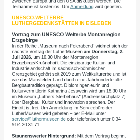
zwischen Europa und den USA diskutiert werden. Die
Teilnahme ist kostenlos. Um
Anmeldung
wird gebeten.
UNESCO-WELTERBE
LUTHERGEDENKSTÄTTEN IN EISLEBEN
Vortrag zum UNESCO-Welterbe Montanregion
Erzgebirge
In der Reihe „Museum nach Feierabend“ widmet sich der
nächste Vortrag der LutherMuseen
am Donnerstag, 2.
Juli 2026,
um 18.30 Uhr der Montanregion
Erzgebirge/Krušnohoří. Die einzigartige Kultur- und
Industrielandschaft im sächsisch-böhmischen
Grenzgebiet gehört seit 2019 zum Weltkulturerbe und ist
wie das Mansfelder Land durch eine Jahrhunderte alte
Bergbautradition geprägt. Diplomingenieurin und
Kulturvermittlerin Katharina Jesswein wird um 18.30 Uhr
im Museum „Luthers Sterbehaus“ (Andreaskirchplatz 7)
über Bergbau, Kultur und Innovation sprechen. Der
Eintritt ist frei. Um Anmeldung im Servicebüro der
LutherMuseen wird gebeten – per E-Mail unter
service@luthermuseen.de
oder telefonisch unter 0 34
91/4 20 31 71.
Staunenswerter Hintergrund:
Mit dem Vortrag beginnt