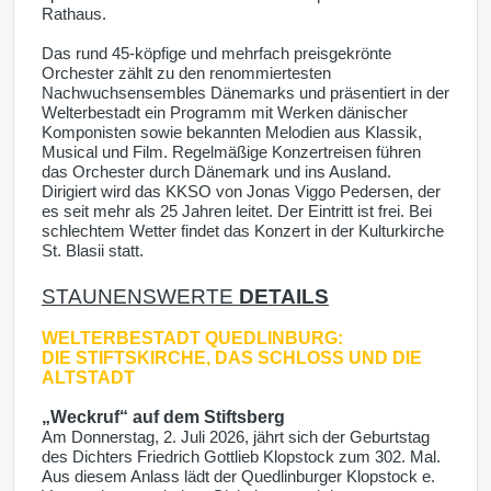
Rathaus.
Das rund 45-köpfige und mehrfach preisgekrönte
Orchester zählt zu den renommiertesten
Nachwuchsensembles Dänemarks und präsentiert in der
Welterbestadt ein Programm mit Werken dänischer
Komponisten sowie bekannten Melodien aus Klassik,
Musical und Film. Regelmäßige Konzertreisen führen
das Orchester durch Dänemark und ins Ausland.
Dirigiert wird das KKSO von Jonas Viggo Pedersen, der
es seit mehr als 25 Jahren leitet. Der Eintritt ist frei. Bei
schlechtem Wetter findet das Konzert in der Kulturkirche
St. Blasii statt.
STAUNENSWERTE
DETAILS
WELTERBESTADT QUEDLINBURG:
DIE STIFTSKIRCHE, DAS SCHLOSS UND DIE
ALTSTADT
„Weckruf“ auf dem Stiftsberg
Am Donnerstag, 2. Juli 2026, jährt sich der Geburtstag
des Dichters Friedrich Gottlieb Klopstock zum 302. Mal.
Aus diesem Anlass lädt der Quedlinburger Klopstock e.