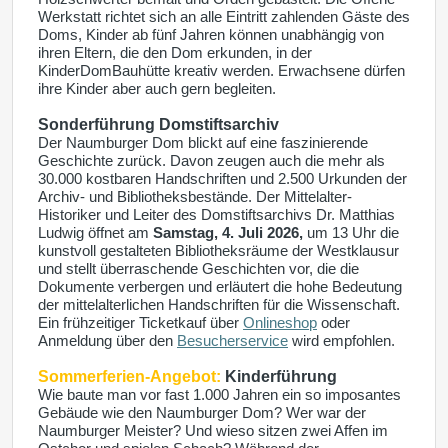
Werkstatt richtet sich an alle Eintritt zahlenden Gäste des
Doms, Kinder ab fünf Jahren können unabhängig von
ihren Eltern, die den Dom erkunden, in der
KinderDomBauhütte kreativ werden. Erwachsene dürfen
ihre Kinder aber auch gern begleiten.
Sonderführung Domstiftsarchiv
Der Naumburger Dom blickt auf eine faszinierende
Geschichte zurück. Davon zeugen auch die mehr als
30.000 kostbaren Handschriften und 2.500 Urkunden der
Archiv- und Bibliotheksbestände. Der Mittelalter-
Historiker und Leiter des Domstiftsarchivs Dr. Matthias
Ludwig öffnet am
Samstag, 4. Juli 2026,
um 13 Uhr die
kunstvoll gestalteten Bibliotheksräume der Westklausur
und stellt überraschende Geschichten vor, die die
Dokumente verbergen und erläutert die hohe Bedeutung
der mittelalterlichen Handschriften für die Wissenschaft.
Ein frühzeitiger Ticketkauf über
Onlineshop
oder
Anmeldung über den
Besucherservice
wird empfohlen.
Sommerferien-Angebot:
Kinderführung
Wie baute man vor fast 1.000 Jahren ein so imposantes
Gebäude wie den Naumburger Dom? Wer war der
Naumburger Meister? Und wieso sitzen zwei Affen im