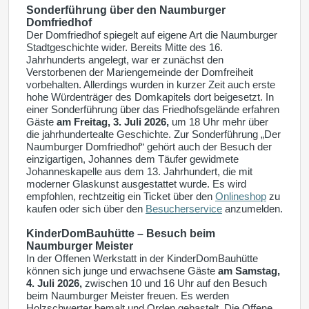
Sonderführung über den Naumburger
Domfriedhof
Der Domfriedhof spiegelt auf eigene Art die Naumburger
Stadtgeschichte wider. Bereits Mitte des 16.
Jahrhunderts angelegt, war er zunächst den
Verstorbenen der Mariengemeinde der Domfreiheit
vorbehalten. Allerdings wurden in kurzer Zeit auch erste
hohe Würdenträger des Domkapitels dort beigesetzt. In
einer Sonderführung über das Friedhofsgelände erfahren
Gäste
am Freitag, 3. Juli 2026,
um 18 Uhr mehr über
die jahrhundertealte Geschichte. Zur Sonderführung „Der
Naumburger Domfriedhof“ gehört auch der Besuch der
einzigartigen, Johannes dem Täufer gewidmete
Johanneskapelle aus dem 13. Jahrhundert, die mit
moderner Glaskunst ausgestattet wurde. Es wird
empfohlen, rechtzeitig ein Ticket über den
Onlineshop
zu
kaufen oder sich über den
Besucherservice
anzumelden.
KinderDomBauhütte – Besuch beim
Naumburger Meister
In der Offenen Werkstatt in der KinderDomBauhütte
können sich junge und erwachsene Gäste
am Samstag,
4. Juli 2026,
zwischen 10 und 16 Uhr auf den Besuch
beim Naumburger Meister freuen. Es werden
Holzschwerter bemalt und Orden gebastelt. Die Offene