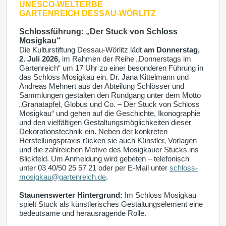
UNESCO-WELTERBE
GARTENREICH DESSAU-WÖRLITZ
Schlossführung: „Der Stuck von Schloss
Mosigkau“
Die Kulturstiftung Dessau-Wörlitz lädt
am Donnerstag,
2. Juli 2026,
im Rahmen der Reihe „Donnerstags im
Gartenreich“ um 17 Uhr zu einer besonderen Führung in
das Schloss Mosigkau ein. Dr. Jana Kittelmann und
Andreas Mehnert aus der Abteilung Schlösser und
Sammlungen gestalten den Rundgang unter dem Motto
„Granatapfel, Globus und Co. – Der Stuck von Schloss
Mosigkau“ und gehen auf die Geschichte, Ikonographie
und den vielfältigen Gestaltungsmöglichkeiten dieser
Dekorationstechnik ein. Neben der konkreten
Herstellungspraxis rücken sie auch Künstler, Vorlagen
und die zahlreichen Motive des Mosigkauer Stucks ins
Blickfeld. Um Anmeldung wird gebeten – telefonisch
unter 03 40/50 25 57 21 oder per E-Mail unter
schloss-
mosigkau@gartenreich.de
.
Staunenswerter Hintergrund:
Im Schloss Mosigkau
spielt Stuck als künstlerisches Gestaltungselement eine
bedeutsame und herausragende Rolle.