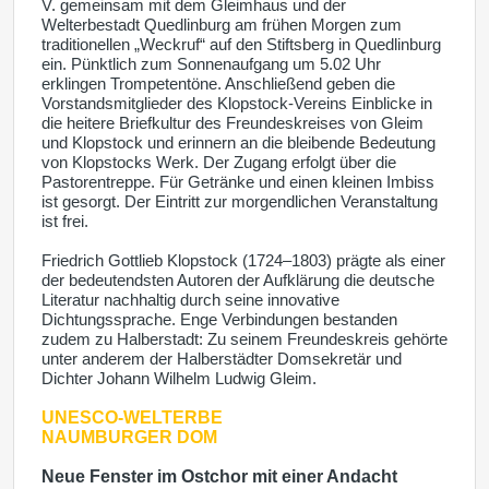
V. gemeinsam mit dem Gleimhaus und der
Welterbestadt Quedlinburg am frühen Morgen zum
traditionellen „Weckruf“ auf den Stiftsberg in Quedlinburg
ein. Pünktlich zum Sonnenaufgang um 5.02 Uhr
erklingen Trompetentöne. Anschließend geben die
Vorstandsmitglieder des Klopstock-Vereins Einblicke in
die heitere Briefkultur des Freundeskreises von Gleim
und Klopstock und erinnern an die bleibende Bedeutung
von Klopstocks Werk. Der Zugang erfolgt über die
Pastorentreppe. Für Getränke und einen kleinen Imbiss
ist gesorgt. Der Eintritt zur morgendlichen Veranstaltung
ist frei.
Friedrich Gottlieb Klopstock (1724–1803) prägte als einer
der bedeutendsten Autoren der Aufklärung die deutsche
Literatur nachhaltig durch seine innovative
Dichtungssprache. Enge Verbindungen bestanden
zudem zu Halberstadt: Zu seinem Freundeskreis gehörte
unter anderem der Halberstädter Domsekretär und
Dichter Johann Wilhelm Ludwig Gleim.
UNESCO-WELTERBE
NAUMBURGER DOM
Neue Fenster im Ostchor mit einer Andacht