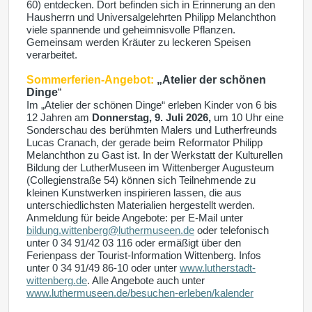
60) entdecken. Dort befinden sich in Erinnerung an den
Hausherrn und Universalgelehrten Philipp Melanchthon
viele spannende und geheimnisvolle Pflanzen.
Gemeinsam werden Kräuter zu leckeren Speisen
verarbeitet.
Sommerferien-Angebot:
„Atelier der schönen
Dinge
“
Im „Atelier der schönen Dinge“ erleben Kinder von 6 bis
12 Jahren am
Donnerstag, 9. Juli 2026,
um 10 Uhr eine
Sonderschau des berühmten Malers und Lutherfreunds
Lucas Cranach, der gerade beim Reformator Philipp
Melanchthon zu Gast ist. In der Werkstatt der Kulturellen
Bildung der LutherMuseen im Wittenberger Augusteum
(Collegienstraße 54) können sich Teilnehmende zu
kleinen Kunstwerken inspirieren lassen, die aus
unterschiedlichsten Materialien hergestellt werden.
Anmeldung für beide Angebote: per E-Mail unter
bildung.wittenberg@luthermuseen.de
oder telefonisch
unter 0 34 91/42 03 116 oder ermäßigt über den
Ferienpass der Tourist-Information Wittenberg. Infos
unter 0 34 91/49 86-10 oder unter
www.lutherstadt-
wittenberg.de
. Alle Angebote auch unter
www.luthermuseen.de/besuchen-erleben/kalender