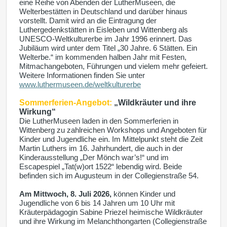
eine Reihe von Abenden der LutherMuseen, die
Welterbestätten in Deutschland und darüber hinaus
vorstellt. Damit wird an die Eintragung der
Luthergedenkstätten in Eisleben und Wittenberg als
UNESCO-Weltkulturerbe im Jahr 1996 erinnert. Das
Jubiläum wird unter dem Titel „30 Jahre. 6 Stätten. Ein
Welterbe.“ im kommenden halben Jahr mit Festen,
Mitmachangeboten, Führungen und vielem mehr gefeiert.
Weitere Informationen finden Sie unter
www.luthermuseen.de/weltkulturerbe
Sommerferien-Angebot:
„Wildkräuter und ihre
Wirkung“
Die LutherMuseen laden in den Sommerferien in
Wittenberg zu zahlreichen Workshops und Angeboten für
Kinder und Jugendliche ein. Im Mittelpunkt steht die Zeit
Martin Luthers im 16. Jahrhundert, die auch in der
Kinderausstellung „Der Mönch war’s!“ und im
Escapespiel „Tat(w)ort 1522“ lebendig wird. Beide
befinden sich im Augusteum in der Collegienstraße 54.
Am Mittwoch, 8. Juli 2026,
können Kinder und
Jugendliche von 6 bis 14 Jahren um 10 Uhr mit
Kräuterpädagogin Sabine Priezel heimische Wildkräuter
und ihre Wirkung im Melanchthongarten (Collegienstraße