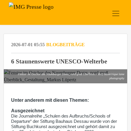
2026-07-01 05:55
BLOGBEITRÄGE
6 Staunenswerte UNESCO-Welterbe
Fenster im Ostchor des Naumburger Doms_nord groß Überblick // Ralf Maier/rique lame
photography
Unter anderem mit diesen Themen:
Ausgezeichnet
Die Journalreihe „Schulen des Aufbruchs/Schools of
Departure“ der Stiftung Bauhaus Dessau wurde von der
Stiftung Buchkunst ausgezeichnet und gehört damit zu