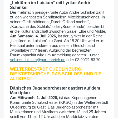
„Lektüren im Luisium“ mit Lyriker André
Schinkel
Der mehrfach preisgekrönte Autor André Schinkel zählt
zu den wichtigsten Schriftstellern Mitteldeutschlands. In
seinen Gedichtbänden „Durch Ödland nachts“,
„Karawane des Schlafs“ oder „Bodenkunde“ beschreibt
er die Kulturlandschaft zwischen Saale, Elbe und Mulde.
Am Samstag, 4. Juli 2026,
ist der Lyriker in der Reihe
„Lektüren im Luisium“ zu Gast. Ab 15.30 Uhr wird er im
Festsaal unter anderem aus seinem Gedichtband
„Mondlabyrinth“ lesen. Aufgrund der begrenzten
Raumkapazität wird um Anmeldung gebeten – unter
schloss-luisium@gartenreich.de
oder 03 40/21 83 70.
WELTERBESTADT QUEDLINBURG:
DIE STIFTSKIRCHE, DAS SCHLOSS UND DIE
ALTSTADT
Dänisches Jugendorchester gastiert auf dem
Marktplatz
Am Mittwoch, 1. Juli 2026,
ist das Kopenhagener
Kommunale Schulorchester (KKSO) in der Welterbestadt
Quedlinburg zu Gast. Das Jugendblasorchester mit
Musikerinnen und Musikern zwischen 13 und 25 Jahren
spielt von 11 bis 12 Uhr auf dem Marktplatz vor dem