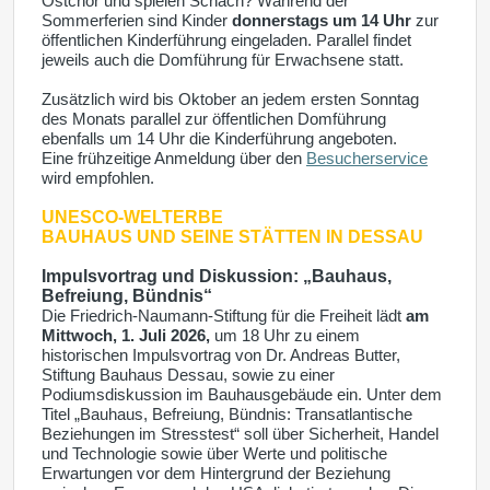
Ostchor und spielen Schach? Während der
Sommerferien sind Kinder
donnerstags um 14 Uhr
zur
öffentlichen Kinderführung eingeladen. Parallel findet
jeweils auch die Domführung für Erwachsene statt.
Zusätzlich wird bis Oktober an jedem ersten Sonntag
des Monats parallel zur öffentlichen Domführung
ebenfalls um 14 Uhr die Kinderführung angeboten.
Eine frühzeitige Anmeldung über den
Besucherservice
wird empfohlen.
UNESCO-WELTERBE
BAUHAUS UND SEINE STÄTTEN IN DESSAU
Impulsvortrag und Diskussion: „Bauhaus,
Befreiung, Bündnis“
Die Friedrich-Naumann-Stiftung für die Freiheit lädt
am
Mittwoch, 1. Juli 2026,
um 18 Uhr zu einem
historischen Impulsvortrag von Dr. Andreas Butter,
Stiftung Bauhaus Dessau, sowie zu einer
Podiumsdiskussion im Bauhausgebäude ein. Unter dem
Titel „Bauhaus, Befreiung, Bündnis: Transatlantische
Beziehungen im Stresstest“ soll über Sicherheit, Handel
und Technologie sowie über Werte und politische
Erwartungen vor dem Hintergrund der Beziehung