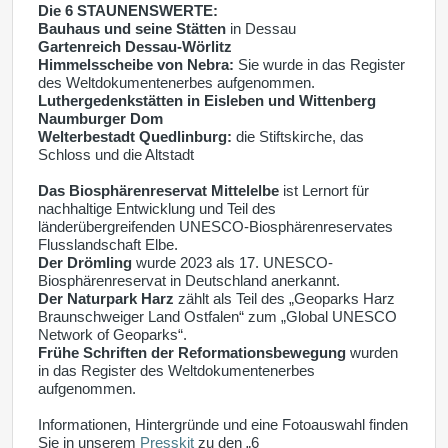
Die 6 STAUNENSWERTE:
Bauhaus und seine Stätten
in Dessau
Gartenreich Dessau-Wörlitz
Himmelsscheibe von Nebra:
Sie wurde in das Register
des Weltdokumentenerbes aufgenommen.
Luthergedenkstätten in Eisleben und Wittenberg
Naumburger Dom
Welterbestadt Quedlinburg:
die Stiftskirche, das
Schloss und die Altstadt
Das Biosphärenreservat Mittelelbe
ist Lernort für
nachhaltige Entwicklung und Teil des
länderübergreifenden UNESCO-Biosphärenreservates
Flusslandschaft Elbe.
Der Drömling
wurde 2023 als 17. UNESCO-
Biosphärenreservat in Deutschland anerkannt.
Der Naturpark Harz
zählt als Teil des „Geoparks Harz
Braunschweiger Land Ostfalen“ zum „Global UNESCO
Network of Geoparks“.
Frühe Schriften der Reformationsbewegung
wurden
in das Register des Weltdokumentenerbes
aufgenommen.
Informationen, Hintergründe und eine Fotoauswahl finden
Sie in unserem
Presskit
zu den „6