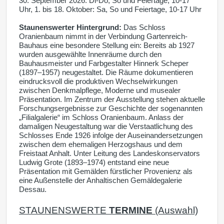
30. September 2026: Di-Do, So und Feiertage, 10-17
Uhr, 1. bis 18. Oktober: Sa, So und Feiertage, 10-17 Uhr
Staunenswerter Hintergrund:
Das Schloss
Oranienbaum nimmt in der Verbindung Gartenreich-
Bauhaus eine besondere Stellung ein: Bereits ab 1927
wurden ausgewählte Innenräume durch den
Bauhausmeister und Farbgestalter Hinnerk Scheper
(1897–1957) neugestaltet. Die Räume dokumentieren
eindrucksvoll die produktiven Wechselwirkungen
zwischen Denkmalpflege, Moderne und musealer
Präsentation. Im Zentrum der Ausstellung stehen aktuelle
Forschungsergebnisse zur Geschichte der sogenannten
„Filialgalerie“ im Schloss Oranienbaum. Anlass der
damaligen Neugestaltung war die Verstaatlichung des
Schlosses Ende 1926 infolge der Auseinandersetzungen
zwischen dem ehemaligen Herzogshaus und dem
Freistaat Anhalt. Unter Leitung des Landeskonservators
Ludwig Grote (1893–1974) entstand eine neue
Präsentation mit Gemälden fürstlicher Provenienz als
eine Außenstelle der Anhaltischen Gemäldegalerie
Dessau.
STAUNENSWERTE
TERMINE
(Auswahl)