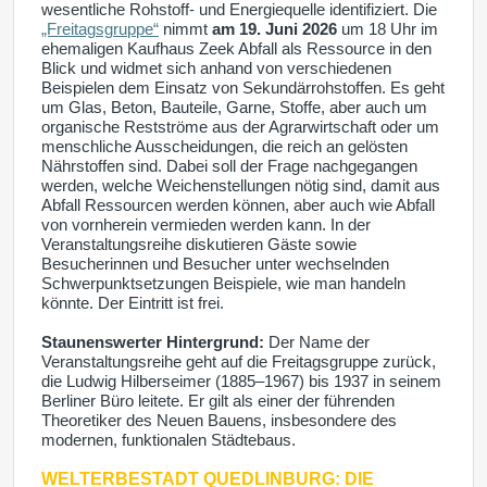
wesentliche Rohstoff- und Energiequelle identifiziert. Die
„Freitagsgruppe“
nimmt
am 19. Juni 2026
um 18 Uhr im
ehemaligen Kaufhaus Zeek Abfall als Ressource in den
Blick und widmet sich anhand von verschiedenen
Beispielen dem Einsatz von Sekundärrohstoffen. Es geht
um Glas, Beton, Bauteile, Garne, Stoffe, aber auch um
organische Restströme aus der Agrarwirtschaft oder um
menschliche Ausscheidungen, die reich an gelösten
Nährstoffen sind. Dabei soll der Frage nachgegangen
werden, welche Weichenstellungen nötig sind, damit aus
Abfall Ressourcen werden können, aber auch wie Abfall
von vornherein vermieden werden kann. In der
Veranstaltungsreihe diskutieren Gäste sowie
Besucherinnen und Besucher unter wechselnden
Schwerpunktsetzungen Beispiele, wie man handeln
könnte. Der Eintritt ist frei.
Staunenswerter Hintergrund:
Der Name der
Veranstaltungsreihe geht auf die Freitagsgruppe zurück,
die Ludwig Hilberseimer (1885–1967) bis 1937 in seinem
Berliner Büro leitete. Er gilt als einer der führenden
Theoretiker des Neuen Bauens, insbesondere des
modernen, funktionalen Städtebaus.
WELTERBESTADT QUEDLINBURG:
DIE