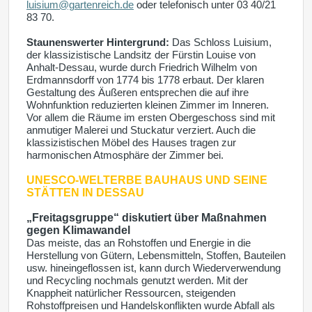
luisium@gartenreich.de
oder telefonisch unter 03 40/21
83 70.
Staunenswerter Hintergrund:
Das Schloss Luisium,
der klassizistische Landsitz der Fürstin Louise von
Anhalt-Dessau, wurde durch Friedrich Wilhelm von
Erdmannsdorff von 1774 bis 1778 erbaut. Der klaren
Gestaltung des Äußeren entsprechen die auf ihre
Wohnfunktion reduzierten kleinen Zimmer im Inneren.
Vor allem die Räume im ersten Obergeschoss sind mit
anmutiger Malerei und Stuckatur verziert. Auch die
klassizistischen Möbel des Hauses tragen zur
harmonischen Atmosphäre der Zimmer bei.
UNESCO-WELTERBE
BAUHAUS UND SEINE
STÄTTEN IN DESSAU
„Freitagsgruppe“ diskutiert über Maßnahmen
gegen Klimawandel
Das meiste, das an Rohstoffen und Energie in die
Herstellung von Gütern, Lebensmitteln, Stoffen, Bauteilen
usw. hineingeflossen ist, kann durch Wiederverwendung
und Recycling nochmals genutzt werden. Mit der
Knappheit natürlicher Ressourcen, steigenden
Rohstoffpreisen und Handelskonflikten wurde Abfall als