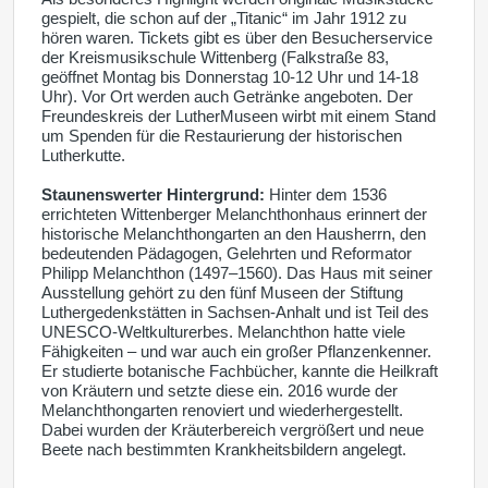
gespielt, die schon auf der „Titanic“ im Jahr 1912 zu
hören waren. Tickets gibt es über den Besucherservice
der Kreismusikschule Wittenberg (Falkstraße 83,
geöffnet Montag bis Donnerstag 10-12 Uhr und 14-18
Uhr). Vor Ort werden auch Getränke angeboten. Der
Freundeskreis der LutherMuseen wirbt mit einem Stand
um Spenden für die Restaurierung der historischen
Lutherkutte.
Staunenswerter Hintergrund:
Hinter dem 1536
errichteten Wittenberger Melanchthonhaus erinnert der
historische Melanchthongarten an den Hausherrn, den
bedeutenden Pädagogen, Gelehrten und Reformator
Philipp Melanchthon (1497–1560). Das Haus mit seiner
Ausstellung gehört zu den fünf Museen der Stiftung
Luthergedenkstätten in Sachsen-Anhalt und ist Teil des
UNESCO-Weltkulturerbes. Melanchthon hatte viele
Fähigkeiten – und war auch ein großer Pflanzenkenner.
Er studierte botanische Fachbücher, kannte die Heilkraft
von Kräutern und setzte diese ein. 2016 wurde der
Melanchthongarten renoviert und wiederhergestellt.
Dabei wurden der Kräuterbereich vergrößert und neue
Beete nach bestimmten Krankheitsbildern angelegt.