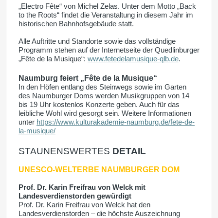
„Electro Fête“ von Michel Zelas. Unter dem Motto „Back
to the Roots“ findet die Veranstaltung in diesem Jahr im
historischen Bahnhofsgebäude statt.
Alle Auftritte und Standorte sowie das vollständige
Programm stehen auf der Internetseite der Quedlinburger
„Fête de la Musique“:
www.fetedelamusique-qlb.de
.
Naumburg feiert „Fête de la Musique“
In den Höfen entlang des Steinwegs sowie im Garten
des Naumburger Doms werden Musikgruppen von 14
bis 19 Uhr kostenlos Konzerte geben. Auch für das
leibliche Wohl wird gesorgt sein. Weitere Informationen
unter
https://www.kulturakademie-naumburg.de/fete-de-
la-musique/
STAUNENSWERTES
DETAIL
UNESCO-WELTERBE
NAUMBURGER DOM
Prof. Dr. Karin Freifrau von Welck mit
Landesverdienstorden gewürdigt
Prof. Dr. Karin Freifrau von Welck hat den
Landesverdienstorden – die höchste Auszeichnung