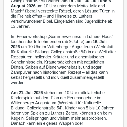
Collegienstraße 54) warten
am 14. Juli, 30. Juli und 6.
August 2026
um 10 Uhr unter dem Motto „Mix and
Match“ überall versteckte Rätsel, deren Lösung Türen in
die Freiheit öffnet – und Hinweise zu Luthers
verschwundener Bibel. Eingeladen sind Jugendliche ab
13 Jahren.
Im
Ferienworkshop „Sommerwellness in Luthers Haus“
tauchen die Teilnehmenden (ab 9 Jahre)
am 16. Juli
2026
um 10 Uhr im Wittenberger Augusteum (Werkstatt
für Kulturelle Bildung, Collegienstraße 54) in die Welt alter
Rezepturen, heilender Kräuter und alchemistischer
Geheimnisse ein. Kräutersäckchen mit natürlichen
Düften, Salben auf Bienenwachsbasis, und sogar
Zahnpulver nach historischem Rezept – all das kann
selbst hergestellt und individuell zusammengestellt
werden.
Am 21. Juli 2026
stehen um 10 Uhr mittelalterliche
Kinderspiele auf dem Plan der Ferienangebote im
Wittenberger Augusteum (Werkstatt für Kulturelle
Bildung, Collegienstraße 54). Kinder von 5 bis 10 Jahren
hören von Spielen zu Luthers Zeiten, können sich beim
Kegeln, Seilspringen und vielem mehr ausprobieren.
Danach kann ein eigenes Wappen oder