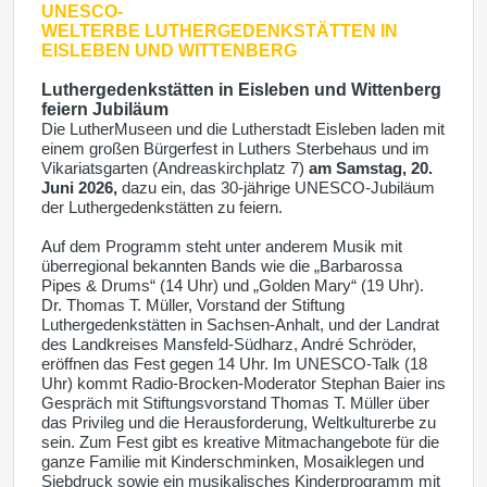
UNESCO-
WELTERBE
LUTHERGEDENKSTÄTTEN IN
EISLEBEN UND WITTENBERG
Luthergedenkstätten in Eisleben und Wittenberg
feiern Jubiläum
Die LutherMuseen und die Lutherstadt Eisleben laden mit
einem großen Bürgerfest in Luthers Sterbehaus und im
Vikariatsgarten (Andreaskirchplatz 7)
am Samstag, 20.
Juni 2026,
dazu ein, das 30-jährige UNESCO-Jubiläum
der Luthergedenkstätten zu feiern.
Auf dem Programm steht unter anderem Musik mit
überregional bekannten Bands wie die „Barbarossa
Pipes & Drums“ (14 Uhr) und „Golden Mary“ (19 Uhr).
Dr. Thomas T. Müller, Vorstand der Stiftung
Luthergedenkstätten in Sachsen-Anhalt, und der Landrat
des Landkreises Mansfeld-Südharz, André Schröder,
eröffnen das Fest gegen 14 Uhr. Im UNESCO-Talk (18
Uhr) kommt Radio-Brocken-Moderator Stephan Baier ins
Gespräch mit Stiftungsvorstand Thomas T. Müller über
das Privileg und die Herausforderung, Weltkulturerbe zu
sein. Zum Fest gibt es kreative Mitmachangebote für die
ganze Familie mit Kinderschminken, Mosaiklegen und
Siebdruck sowie ein musikalisches Kinderprogramm mit