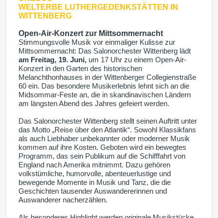
WELTERBE
LUTHERGEDENKSTÄTTEN IN
WITTENBERG
Open-Air-Konzert zur Mittsommernacht
Stimmungsvolle Musik vor einmaliger Kulisse zur
Mittsommernacht: Das Salonorchester Wittenberg lädt
am Freitag, 19. Juni,
um 17 Uhr zu einem Open-Air-
Konzert in den Garten des historischen
Melanchthonhauses in der Wittenberger Collegienstraße
60 ein. Das besondere Musikerlebnis lehnt sich an die
Midsommar-Feste an, die in skandinavischen Ländern
am längsten Abend des Jahres gefeiert werden.
Das Salonorchester Wittenberg stellt seinen Auftritt unter
das Motto „Reise über den Atlantik“. Sowohl Klassikfans
als auch Liebhaber unbekannter oder moderner Musik
kommen auf ihre Kosten. Geboten wird ein bewegtes
Programm, das sein Publikum auf die Schifffahrt von
England nach Amerika mitnimmt. Dazu gehören
volkstümliche, humorvolle, abenteuerlustige und
bewegende Momente in Musik und Tanz, die die
Geschichten tausender Auswandererinnen und
Auswanderer nacherzählen.
Als besonderes Highlight werden originale Musikstücke