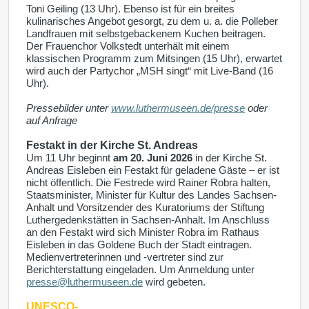
Toni Geiling (13 Uhr). Ebenso ist für ein breites
kulinarisches Angebot gesorgt, zu dem u. a. die Polleber
Landfrauen mit selbstgebackenem Kuchen beitragen.
Der Frauenchor Volkstedt unterhält mit einem
klassischen Programm zum Mitsingen (15 Uhr), erwartet
wird auch der Partychor „MSH singt“ mit Live-Band (16
Uhr).
Pressebilder unter
www.luthermuseen.de/presse
oder
auf Anfrage
Festakt in der Kirche St. Andreas
Um 11 Uhr beginnt
am 20. Juni 2026
in der Kirche St.
Andreas Eisleben ein Festakt für geladene Gäste – er ist
nicht öffentlich. Die Festrede wird Rainer Robra halten,
Staatsminister, Minister für Kultur des Landes Sachsen-
Anhalt und Vorsitzender des Kuratoriums der Stiftung
Luthergedenkstätten in Sachsen-Anhalt. Im Anschluss
an den Festakt wird sich Minister Robra im Rathaus
Eisleben in das Goldene Buch der Stadt eintragen.
Medienvertreterinnen und -vertreter sind zur
Berichterstattung eingeladen. Um Anmeldung unter
presse@luthermuseen.de
wird gebeten.
UNESCO-