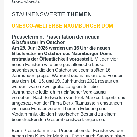
Lewandowski.
STAUNENSWERTE
THEMEN
UNESCO-WELTERBE
NAUMBURGER DOM
Pressetermin: Präsentation der neuen
Glasfenster im Ostchor
Am 29. Juni 2026 werden um 16 Uhr die neuen
Glasfenster im Ostchor des Naumburger Doms
erstmals der Öffentlichkeit vorgestellt.
Mit den vier
neuen Fenstern wird eine gestalterische Lücke
geschlossen, die den Ostchor seit dem späten 16.
Jahrhundert prägte. Während sechs historische Fenster
aus dem 14., 15. und 19. Jahrhundert 2021 restauriert
wurden, waren zwei große Langfenster über
Jahrhunderte lediglich mit einfacher Verglasung
versehen. Nach Entwürfen von Prof. Markus Lüpertz und
umgesetzt von der Firma Derix Taunusstein entstanden
vier neue Fenster zu den Themen Erlösung und
Verdammnis, die den historischen Bestand zu einem
beeindruckenden Gesamtkunstwerk ergänzen.
Beim Pressetermin zur Präsentation der Fenster werden
neben dem Künstler Markus Lüpertz auch Staatsminister