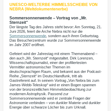
UNESCO-WELTERBE
HIMMELSSCHEIBE VON
NEBRA (Weltdokumentenerbe)
Sommersonnenwende – Vortrag von „Mr.
Sternzeit“
Der längste Tag des Jahres steht bevor: Am Sonntag, 21.
Juni 2026, feiert die Arche Nebra nicht nur die
Sommersonnenwende
, sondern auch ihren Geburtstag.
Das Besucherzentrum wurde zur Sommersonnenwende
im Jahr 2007 eröffnet.
Gefeiert wird der Jahrestag mit einem Themenabend –
den auch „Mr. Sternzeit“ mitgestaltet. Dirk Lorenzen,
Wissenschaftsjournalist, einer der profiliertesten
Vermittler astronomischer Themen im
deutschsprachigen Raum, und bekannt aus der Podcast-
Reihe „Sternzeit“ im Deutschlandfunk, tritt als
Gastreferent auf. In seinem Vortrag „Von Nebra bis zum
James-Webb-Teleskop“ wird er einen Bogen spannen
von der bronzezeitlichen Himmelsbeobachtung zur
modernen Astrophysik. Passend zur
Sommersonnenwende wird er zentrale Fragen der
Astronomie verbinden – von dunkler Materie und dunkler
Energie über schwarze Löcher bis zum Urknall.