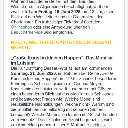
Während sich der erste Teil mit dem Bau des
Westchores im Allgemeinen beschäftigt hat, wirft der
zweite Teil
am Freitag, 19. Juni 2026,
um 18 Uhr, einen
Blick auf den Westlettner und die Glasmalerei der
Chorfenster. Ein frühzeitiger Ticketkauf über
den
Onlineshop
oder eine Anmeldung über den
Besucherservice
wird empfohlen.
NESCO-WELTERBE
GARTENREICH DESSAU-
WÖRLITZ
„Große Kunst in kleinen Happen“: Das Mobiliar
im Luisium
Die Kulturstiftung Dessau-Wörlitz lädt am kommenden
Sonntag, 21. Juni 2026,
im Rahmen der Reihe „Große
Kunst in kleinen Happen“ um 11 Uhr zu einer besonderen
Führung ins Schloss Luisium ein. Corinna Meyer,
Kastellanin des Luisiums, wirft zusammen mit Gästen
einen besonderen Blick auf das Mobiliar des Schlosses
und beantwortet Fragen wie: Welche Möbel sind
Neuzeitliche Nachbildungen, welche nicht? Warum sind
die Stuhllehnen nur halbseitig mit schönen Stoffen
bespannt? Welche Materialien kamen im 18. Jahrhundert
zum Einsatz? Da die Teilnehmerzahl begrenzt ist, wird
um Anmeldung gebeten – per E-Mail unter
schloss-