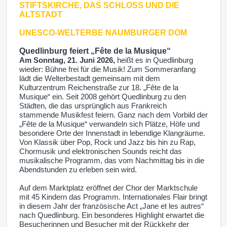
STIFTSKIRCHE, DAS SCHLOSS UND DIE
ALTSTADT
UNESCO-WELTERBE
NAUMBURGER DOM
Quedlinburg feiert „Fête de la Musique“
Am Sonntag, 21. Juni 2026,
heißt es in Quedlinburg
wieder: Bühne frei für die Musik! Zum Sommeranfang
lädt die Welterbestadt gemeinsam mit dem
Kulturzentrum Reichenstraße zur 18. „Fête de la
Musique“ ein. Seit 2008 gehört Quedlinburg zu den
Städten, die das ursprünglich aus Frankreich
stammende Musikfest feiern. Ganz nach dem Vorbild der
„Fête de la Musique“ verwandeln sich Plätze, Höfe und
besondere Orte der Innenstadt in lebendige Klangräume.
Von Klassik über Pop, Rock und Jazz bis hin zu Rap,
Chormusik und elektronischen Sounds reicht das
musikalische Programm, das vom Nachmittag bis in die
Abendstunden zu erleben sein wird.
Auf dem Marktplatz eröffnet der Chor der Marktschule
mit 45 Kindern das Programm. Internationales Flair bringt
in diesem Jahr der französische Act „Jane et les autres“
nach Quedlinburg. Ein besonderes Highlight erwartet die
Besucherinnen und Besucher mit der Rückkehr der