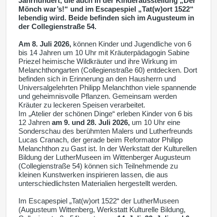
Jahrhundert, die auch in der Kinderausstellung „Der
Mönch war’s!“ und im Escapespiel „Tat(w)ort 1522“
lebendig wird. Beide befinden sich im Augusteum in
der Collegienstraße 54.
Am 8. Juli 2026,
können Kinder und Jugendliche von 6
bis 14 Jahren um 10 Uhr mit Kräuterpädagogin Sabine
Priezel heimische Wildkräuter und ihre Wirkung im
Melanchthongarten (Collegienstraße 60) entdecken. Dort
befinden sich in Erinnerung an den Hausherrn und
Universalgelehrten Philipp Melanchthon viele spannende
und geheimnisvolle Pflanzen. Gemeinsam werden
Kräuter zu leckeren Speisen verarbeitet.
Im „Atelier der schönen Dinge“ erleben Kinder von 6 bis
12 Jahren
am 9. und 28. Juli 2026,
um 10 Uhr eine
Sonderschau des berühmten Malers und Lutherfreunds
Lucas Cranach, der gerade beim Reformator Philipp
Melanchthon zu Gast ist. In der Werkstatt der Kulturellen
Bildung der LutherMuseen im Wittenberger Augusteum
(Collegienstraße 54) können sich Teilnehmende zu
kleinen Kunstwerken inspirieren lassen, die aus
unterschiedlichsten Materialien hergestellt werden.
Im Escapespiel „Tat(w)ort 1522“ der LutherMuseen
(Augusteum Wittenberg, Werkstatt Kulturelle Bildung,