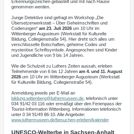
Erkennungszeichen gebastelt und mit nach Hause
genommen werden.
Junge Detektive sind gefragt im Workshop „Die
Übersetzerwerkstatt – Über Geheimschriften und
Codierungen“
am 23. Juli 2026
um 10 Uhr im
Wittenberger Augusteum (Werkstatt für Kulturelle
Bildung, Collegienstraße 54). Hier dreht sich alles um
verschlüsselte Botschaften, geheime Codes und
mysteriöse Schriftsymbole. Angesprochen sind Kinder
und Jugendliche von 9 bis 14 Jahren.
Wie die Schulzeit zu Luthers Zeiten aussah, erleben
Teilnehmende von 6 bis 12 Jahren
am 4. und 11. August
2026
um 10 Uhr im Wittenberger Augusteum (Werkstatt
für Kulturelle Bildung, Collegienstraße 54).
Anmeldung jeweils per E-Mail an
bildung.wittenberg@luthermuseen.de
, telefonisch unter
034 91/42 03 116 oder ermäßigt über den Ferienpass der
Tourist-Information Wittenberg. Informationen telefonisch
unter 0 34 91/49 86-10. Alle Angebote:
www.luthermuseen.de/besuchen-erleben/kalender
UNESCO-Welterbe in Sachsen-Anhalt