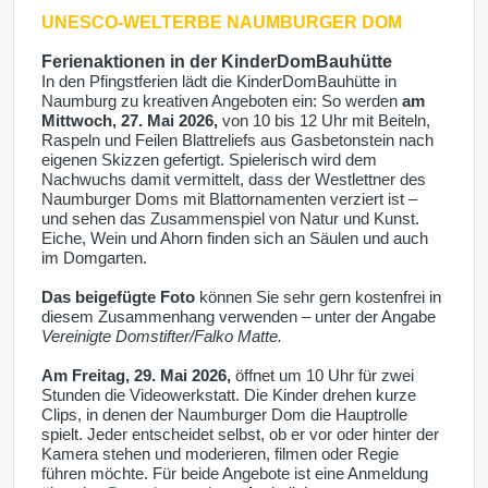
UNESCO-WELTERBE
NAUMBURGER DOM
Ferienaktionen in der KinderDomBauhütte
In den Pfingstferien lädt die KinderDomBauhütte in
Naumburg zu kreativen Angeboten ein: So werden
am
Mittwoch, 27. Mai 2026,
von 10 bis 12 Uhr mit Beiteln,
Raspeln und Feilen Blattreliefs aus Gasbetonstein nach
eigenen Skizzen gefertigt. Spielerisch wird dem
Nachwuchs damit vermittelt, dass der Westlettner des
Naumburger Doms mit Blattornamenten verziert ist –
und sehen das Zusammenspiel von Natur und Kunst.
Eiche, Wein und Ahorn finden sich an Säulen und auch
im Domgarten.
Das beigefügte Foto
können Sie sehr gern kostenfrei in
diesem Zusammenhang verwenden – unter der Angabe
Vereinigte Domstifter/Falko Matte.
Am Freitag, 29. Mai 2026,
öffnet um 10 Uhr für zwei
Stunden die Videowerkstatt. Die Kinder drehen kurze
Clips, in denen der Naumburger Dom die Hauptrolle
spielt. Jeder entscheidet selbst, ob er
vor oder hinter der
Kamera stehen und moderieren, filmen oder Regie
führen möchte. Für beide Angebote ist eine Anmeldung