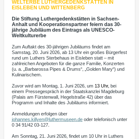
WELTERBE
LUTHERGEDENKSTÄTTEN IN
EISLEBEN UND WITTENBERG
Die Stiftung Luthergedenkstätten in Sachsen-
Anhalt und Kooperationspartner feiern das 30-
jährige Jubiläum des Eintrags als UNESCO-
Weltkulturerbe
Zum Auftakt des 30-jährigen Jubiläums findet am
Samstag, 20. Juni 2026, ab 13 Uhr ein großes Bürgerfest
rund um Luthers Sterbehaus in Eisleben statt – mit
zahlreichen Angeboten für die ganze Familie, Konzerten
(u. a. „Barbarossa Pipes & Drums“, „Golden Mary“) und
Kulinarischem.
Zuvor wird am Montag, 1. Juni 2026, um
13 Uhr,
bei
einem Pressegespräch in der Staatskanzlei Magdeburg
(Palais am Fürstenwall, Hegelstraße 42) über das
Programm und Inhalte des Jubiläums informiert.
Anmeldungen erfolgen über
johannes.killyen@luthermuseen.de
oder telefonisch unter
0 34 91/42 03-127.
Am Sonntag, 21. Juni 2026, findet um 10 Uhr in Luthers