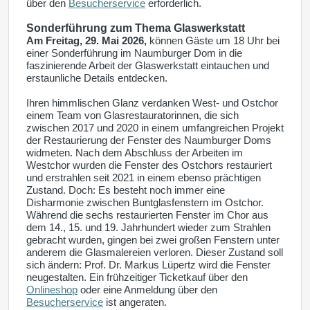
über den
Besucherservice
erforderlich.
Sonderführung zum Thema Glaswerkstatt
Am Freitag, 29. Mai 2026,
können Gäste um 18 Uhr bei
einer Sonderführung im Naumburger Dom in die
faszinierende Arbeit der Glaswerkstatt eintauchen und
erstaunliche Details entdecken.
Ihren himmlischen Glanz verdanken West- und Ostchor
einem Team von Glasrestauratorinnen, die sich
zwischen 2017 und 2020 in einem umfangreichen Projekt
der Restaurierung der Fenster des Naumburger Doms
widmeten. Nach dem Abschluss der Arbeiten im
Westchor wurden die Fenster des Ostchors restauriert
und erstrahlen seit 2021 in einem ebenso prächtigen
Zustand. Doch: Es besteht noch immer eine
Disharmonie zwischen Buntglasfenstern im Ostchor.
Während die sechs restaurierten Fenster im Chor aus
dem 14., 15. und 19. Jahrhundert wieder zum Strahlen
gebracht wurden, gingen bei zwei großen Fenstern unter
anderem die Glasmalereien verloren. Dieser Zustand soll
sich ändern: Prof. Dr. Markus Lüpertz wird die Fenster
neugestalten. Ein frühzeitiger Ticketkauf über den
Onlineshop
oder eine Anmeldung über den
Besucherservice
ist angeraten.