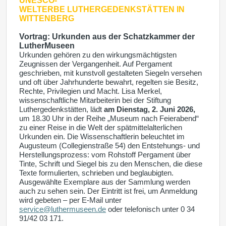
UNESCO-
WELTERBE
LUTHERGEDENKSTÄTTEN IN
WITTENBERG
Vortrag: Urkunden aus der Schatzkammer der
LutherMuseen
Urkunden gehören zu den wirkungsmächtigsten
Zeugnissen der Vergangenheit. Auf Pergament
geschrieben, mit kunstvoll gestalteten Siegeln versehen
und oft über Jahrhunderte bewahrt, regelten sie Besitz,
Rechte, Privilegien und Macht. Lisa Merkel,
wissenschaftliche Mitarbeiterin bei der Stiftung
Luthergedenkstätten, lädt
am Dienstag, 2. Juni 2026,
um 18.30 Uhr in der Reihe „Museum nach Feierabend“
zu einer Reise in die Welt der spätmittelalterlichen
Urkunden ein. Die Wissenschaftlerin beleuchtet im
Augusteum (Collegienstraße 54) den Entstehungs- und
Herstellungsprozess: vom Rohstoff Pergament über
Tinte, Schrift und Siegel bis zu den Menschen, die diese
Texte formulierten, schrieben und beglaubigten.
Ausgewählte Exemplare aus der Sammlung werden
auch zu sehen sein. Der Eintritt ist frei, um Anmeldung
wird gebeten – per E-Mail unter
service@luthermuseen.de
oder telefonisch unter 0 34
91/42 03 171.