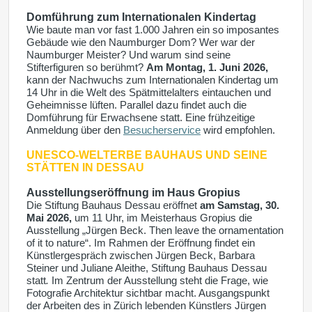
Domführung zum Internationalen Kindertag
Wie baute man vor fast 1.000 Jahren ein so imposantes
Gebäude wie den Naumburger Dom? Wer war der
Naumburger Meister? Und warum sind seine
Stifterfiguren so berühmt?
Am Montag, 1. Juni 2026,
kann der Nachwuchs zum Internationalen Kindertag um
14 Uhr in die Welt des Spätmittelalters eintauchen und
Geheimnisse lüften. Parallel dazu findet auch die
Domführung für Erwachsene statt. Eine frühzeitige
Anmeldung über den
Besucherservice
wird empfohlen.
UNESCO-WELTERBE
BAUHAUS UND SEINE
STÄTTEN IN DESSAU
Ausstellungseröffnung im Haus Gropius
Die Stiftung Bauhaus Dessau eröffnet
am Samstag, 30.
Mai 2026,
um 11 Uhr, im Meisterhaus Gropius die
Ausstellung „Jürgen Beck. Then leave the ornamentation
of it to nature“. Im Rahmen der Eröffnung findet ein
Künstlergespräch zwischen Jürgen Beck, Barbara
Steiner und Juliane Aleithe, Stiftung Bauhaus Dessau
statt
.
Im Zentrum der Ausstellung steht die Frage, wie
Fotografie Architektur sichtbar macht. Ausgangspunkt
der Arbeiten des in Zürich lebenden Künstlers Jürgen