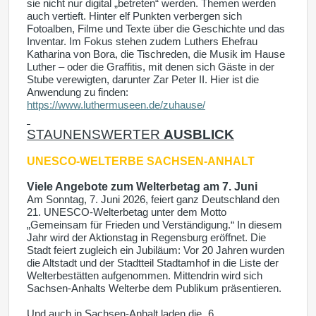
sie nicht nur digital „betreten“ werden. Themen werden
auch vertieft. Hinter elf Punkten verbergen sich
Fotoalben, Filme und Texte über die Geschichte und das
Inventar. Im Fokus stehen zudem Luthers Ehefrau
Katharina von Bora, die Tischreden, die Musik im Hause
Luther – oder die Graffitis, mit denen sich Gäste in der
Stube verewigten, darunter Zar Peter II. Hier ist die
Anwendung zu finden:
https://www.luthermuseen.de/zuhause/
STAUNENSWERTER
AUSBLICK
UNESCO-WELTERBE
SACHSEN-ANHALT
Viele Angebote zum Welterbetag am 7. Juni
Am Sonntag, 7. Juni 2026, feiert ganz Deutschland den
21. UNESCO-Welterbetag unter dem Motto
„Gemeinsam für Frieden und Verständigung.“ In diesem
Jahr wird der Aktionstag in Regensburg eröffnet. Die
Stadt feiert zugleich ein Jubiläum: Vor 20 Jahren wurden
die Altstadt und der Stadtteil Stadtamhof in die Liste der
Welterbestätten aufgenommen. Mittendrin wird sich
Sachsen-Anhalts Welterbe dem Publikum präsentieren.
Und auch in Sachsen-Anhalt laden die „6