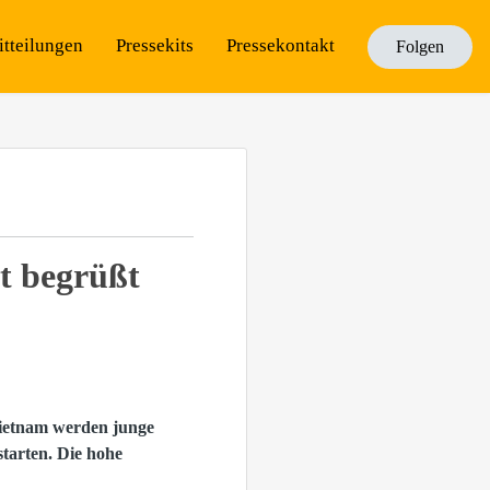
itteilungen
Pressekits
Pressekontakt
Folgen
t begrüßt
Vietnam werden junge
starten. Die hohe