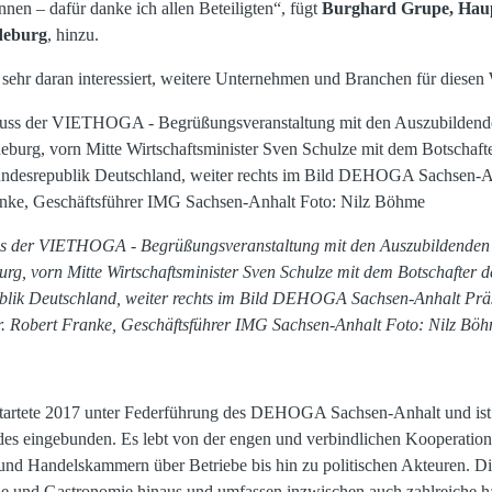
en – dafür danke ich allen Beteiligten“, fügt
Burghard Grupe, Haup
eburg
, hinzu.
nd sehr daran interessiert, weitere Unternehmen und Branchen für diesen
s der VIETHOGA - Begrüßungsveranstaltung mit den Auszubildenden 
 vorn Mitte Wirtschaftsminister Sven Schulze mit dem Botschafter de
blik Deutschland, weiter rechts im Bild DEHOGA Sachsen-Anhalt Prä
. Robert Franke, Geschäftsführer IMG Sachsen-Anhalt Foto: Nilz Bö
tartete 2017 unter Federführung des DEHOGA Sachsen-Anhalt und ist i
des eingebunden. Es lebt von der engen und verbindlichen Kooperation
und Handelskammern über Betriebe bis hin zu politischen Akteuren. D
erie und Gastronomie hinaus und umfassen inzwischen auch zahlreiche 