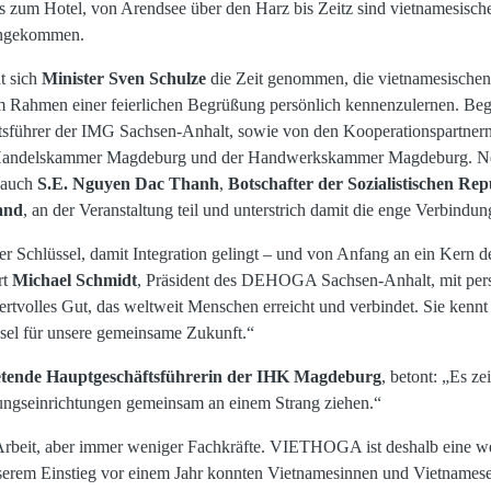
 zum Hotel, von Arendsee über den Harz bis Zeitz sind vietnamesisch
angekommen.
t sich
Minister Sven Schulze
die Zeit genommen, die vietnamesischen
Rahmen einer feierlichen Begrüßung persönlich kennenzulernen. Begl
ftsführer der IMG Sachsen-Anhalt, sowie von den Kooperationspart
d Handelskammer Magdeburg und der Handwerkskammer Magdeburg. Neb
 auch
S.E. Nguyen Dac Thanh
,
Botschafter der Sozialistischen Re
and
, an der Veranstaltung teil und unterstrich damit die enge Verbind
r Schlüssel, damit Integration gelingt – und von Anfang an ein Kern d
rt
Michael Schmidt
, Präsident des DEHOGA Sachsen-Anhalt, mit per
ertvolles Gut, das weltweit Menschen erreicht und verbindet. Sie kennt
ssel für unsere gemeinsame Zukunft.“
retende Hauptgeschäftsführerin der IHK Magdeburg
, betont: „Es ze
ldungseinrichtungen gemeinsam an einem Strang ziehen.“
Arbeit, aber immer weniger Fachkräfte. VIETHOGA ist deshalb eine w
serem Einstieg vor einem Jahr konnten Vietnamesinnen und Vietnamese