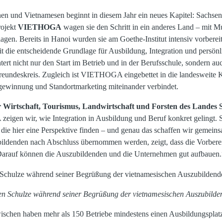
en und Vietnamesen beginnt in diesem Jahr ein neues Kapitel: Sachsen
rojekt
VIETHOGA
wagen sie den Schritt in ein anderes Land – mit M
lagen. Bereits in Hanoi wurden sie am Goethe-Institut intensiv vorbere
 die entscheidende Grundlage für Ausbildung, Integration und persönl
htert nicht nur den Start im Betrieb und in der Berufsschule, sondern
reundeskreis. Zugleich ist VIETHOGA eingebettet in die landesweit
egewinnung und Standortmarketing miteinander verbindet.
ür Wirtschaft, Tourismus, Landwirtschaft und Forsten des Landes
igen wir, wie Integration in Ausbildung und Beruf konkret gelingt. 
die hier eine Perspektive finden – und genau das schaffen wir gemeins
ldenden nach Abschluss übernommen werden, zeigt, dass die Vorberei
 Darauf können die Auszubildenden und die Unternehmen gut aufbauen.
ven Schulze während seiner Begrüßung der vietnamesischen Auszubild
wischen haben mehr als 150 Betriebe mindestens einen Ausbildungsp