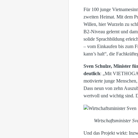
Für 100 junge Vietnamesinn
zweiten Heimat. Mit dem P
Willen, hier Wurzeln zu sch
B2-Niveau gelernt und damit
solide Sprachbildung erleic
– vom Einkaufen bis zum F
kann’s halt“, die Fachkräft
Sven Schulze, Minister f
deutlich
: „Mit VIETHOGA ze
motivierte junge Menschen, 
Dass neun von zehn Auszubi
wertvoll und wichtig sind.
Wirtschaftsminister S
Und das Projekt wirkt: Inz