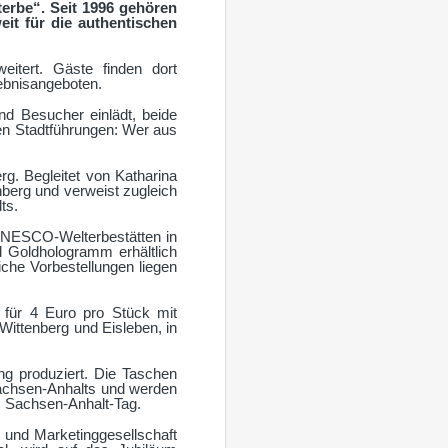
erbe“. Seit 1996 gehören
it für die authentischen
itert. Gäste finden dort
ebnisangeboten.
d Besucher einlädt, beide
hen Stadtführungen: Wer aus
rg. Begleitet von Katharina
nberg und verweist zugleich
ts.
 UNESCO-Welterbestätten in
nd Goldhologramm erhältlich
iche Vorbestellungen liegen
m für 4 Euro pro Stück mit
 Wittenberg und Eisleben, in
ung produziert. Die Taschen
achsen-Anhalts und werden
 Sachsen-Anhalt-Tag.
- und Marketinggesellschaft