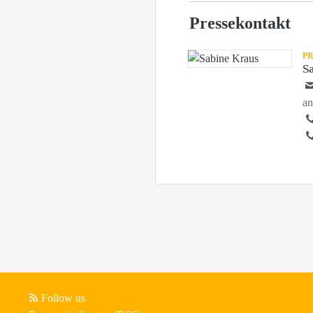
Pressekontakt
P
S
an
Follow us