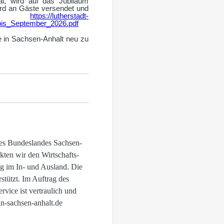
l, wird auf das Jubiläum
ird an Gäste versendet und
er:
https://lutherstadt-
_bis_September_2026.pdf
 in Sachsen-Anhalt neu zu
 des Bundeslandes Sachsen-
kten wir den Wirtschafts-
g im In- und Ausland. Die
tützt. Im Auftrag des
vice ist vertraulich und
in-sachsen-anhalt.de