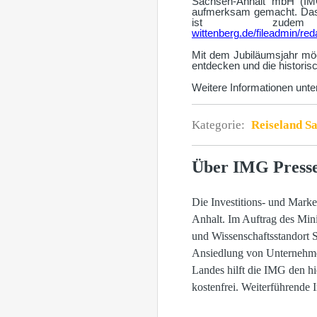
Sachsen-Anhalt mbH (IMG
aufmerksam gemacht. Das J
ist zude
wittenberg.de/fileadmin/
Mit dem Jubiläumsjahr mö
entdecken und die historis
Weitere Informationen unte
Kategorie:
Reiseland S
Über IMG Press
Die Investitions- und Marke
Anhalt. Im Auftrag des Mini
und Wissenschaftsstandort 
Ansiedlung von Unternehmen
Landes hilft die IMG den hi
kostenfrei. Weiterführende 