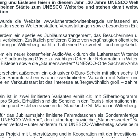
berg und Eisleben feiern in diesem Jahr „30 Jahre UNESCO Welt
 beider Städte zum UNESCO Welterbe und stehen damit weltwe
tion.
rde die Website www.lutherstadt-wittenberg.de umfassend erwe
zu den sechs Welterbestätten, Veranstaltungen sowie besonderen Erl
erdem ein spezielles Jubiläumsarrangement, das Besucherinnen un
u verbinden. Zusätzlich profitieren Gäste von vergünstigten öffentlic
ung in Wittenberg bucht, erhält einen Preisvorteil – und umgekehrt.
udem ein neuer kostenfreier Audio-Walk durch die Lutherstadt Wittenbe
tale Stadtrundgang Gäste zu wichtigen Orten der Reformation in Witte
 in Eisleben sowie die „Staunenswerten“ UNESCO-Orte Sachsen-Anhal
erscheint außerdem ein exklusiver 0-Euro-Schein mit allen sechs
er Sammlerschein wird in zwei limitierten Varianten mit Silber- u
ziellen Verkaufsstart ist das Interesse außergewöhnlich groß – zahlre
n ist in zwei limitierten Varianten erhältlich: mit Silberhologram
o Stück. Erhältlich sind die Scheine in den Tourist-Informationen in
berg und Eisleben sowie in der Stadtkirche St. Marien in Wittenberg.
ür das Jubiläumsjahr limitierte Fahrradtaschen als Sonderanfertig
re UNESCO-Welterbe“, den Lutherkopf sowie die „Staunenswerten“ S
len verlost – unter anderem zum UNESCO-Welterbetag sowie beim
as Projekt mit Unterstützung und in Kooperation mit der Investitions