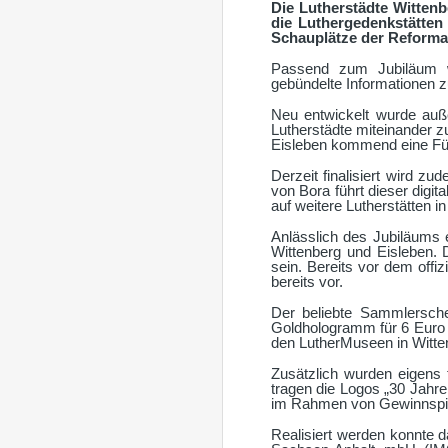
Die Lutherstädte Witten
die Luthergedenkstätten
Schauplätze der Reforma
Passend zum Jubiläum wu
gebündelte Informationen 
Neu entwickelt wurde auß
Lutherstädte miteinander z
Eisleben kommend eine Führ
Derzeit finalisiert wird z
von Bora führt dieser digi
auf weitere Lutherstätten
Anlässlich des Jubiläums 
Wittenberg und Eisleben. D
sein. Bereits vor dem offi
bereits vor.
Der beliebte Sammlerschei
Goldhologramm für 6 Euro pr
den LutherMuseen in Witten
Zusätzlich wurden eigens f
tragen die Logos „30 Jah
im Rahmen von Gewinnspie
Realisiert werden konnte d