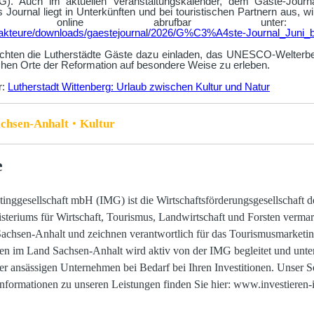
). Auch im aktuellen Veranstaltungskalender, dem Gäste-Journa
ournal liegt in Unterkünften und bei touristischen Partnern aus, w
m online abrufbar unt
redakteure/downloads/gaestejournal/2026/G%C3%A4ste-Journal_Juni
chten die Lutherstädte Gäste dazu einladen, das UNESCO-Welterbe
chen Orte der Reformation auf besondere Weise zu erleben.
r:
Lutherstadt Wittenberg: Urlaub zwischen Kultur und Natur
achsen-Anhalt
Kultur
e
tinggesellschaft mbH (IMG) ist die Wirtschaftsförderungsgesellschaft
steriums für Wirtschaft, Tourismus, Landwirtschaft und Forsten vermar
Sachsen-Anhalt und zeichnen verantwortlich für das Tourismusmarketin
 im Land Sachsen-Anhalt wird aktiv von der IMG begleitet und unters
er ansässigen Unternehmen bei Bedarf bei Ihren Investitionen. Unser Ser
Informationen zu unseren Leistungen finden Sie hier: www.investieren-