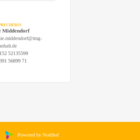
PRECHERIN
e Middendorf
anie.middendorf@img-
anhalt.de
152 52135599
391 56899 71
Powered by Notified