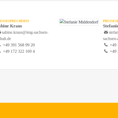
RESSESPRECHERIN
PRESSES
abine Kraus
Stefani
sabine.kraus@img-sachsen-
stef
halt.de
sachsen-
+49 391 568 99 20
+49 
+49 172 322 169 4
+49 