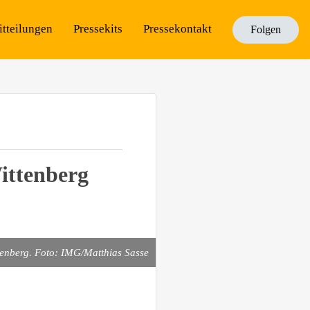
itteilungen
Pressekits
Pressekontakt
Folgen
ittenberg
tenberg. Foto: IMG/Matthias Sasse