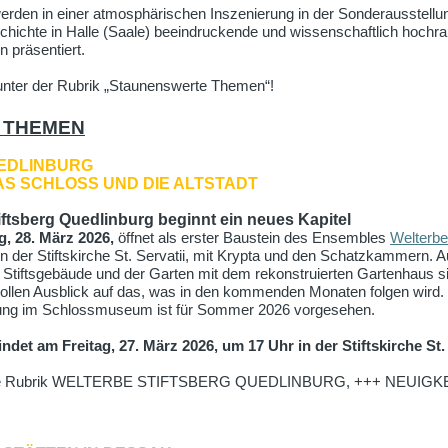
rden in einer atmosphärischen Inszenierung in der Sonderausstell
ichte in Halle (Saale) beeindruckende und wissenschaftlich hochra
 präsentiert.
 unter der Rubrik „Staunenswerte Themen“!
E
THEMEN
EDLINBURG
DAS SCHLOSS UND DIE ALTSTADT
iftsberg Quedlinburg beginnt ein neues Kapitel
, 28. März 2026,
öffnet als erster Baustein des Ensembles
Welterbe
in der Stiftskirche St. Servatii, mit Krypta und den Schatzkammern. 
 Stiftsgebäude und der Garten mit dem rekonstruierten Gartenhaus sin
vollen Ausblick auf das, was in den kommenden Monaten folgen wird.
lung im Schlossmuseum ist für Sommer 2026 vorgesehen.
indet am Freitag, 27. März 2026, um 17 Uhr in der Stiftskirche St. S
unsere Rubrik WELTERBE STIFTSBERG QUEDLINBURG, +++ NEUIG