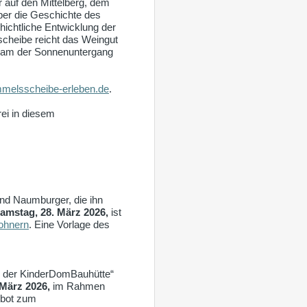
 auf den Mittelberg, dem
er die Geschichte des
ichtliche Entwicklung der
scheibe reicht das Weingut
nsam der Sonnenuntergang
melsscheibe-erleben.de
.
ei in diesem
nd Naumburger, die ihn
mstag, 28. März 2026,
ist
wohnern
. Eine Vorlage des
n der KinderDomBauhütte“
März 2026,
im Rahmen
ebot zum