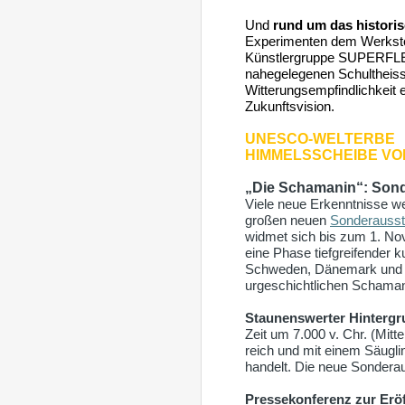
Und
rund um das histori
Experimenten dem Werkstoff
Künstlergruppe SUPERFLEX.
nahegelegenen Schultheiss
Witterungsempfindlichkeit 
Zukunftsvision.
UNESCO-WELTERBE
HIMMELSSCHEIBE VON
„Die Schamanin“: Sond
Viele neue Erkenntnisse 
großen neuen
Sonderausst
widmet sich bis zum 1. Nov
eine Phase tiefgreifender 
Schweden, Dänemark und Sp
urgeschichtlichen Schamani
Staunenswerter Hintergr
Zeit um 7.000 v. Chr. (Mitt
reich und mit einem Säugli
handelt. Die neue Sonderau
Pressekonferenz zur Erö