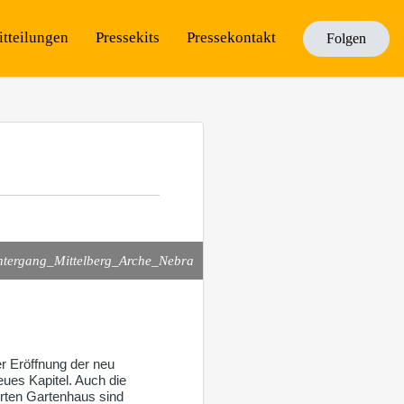
itteilungen
Pressekits
Pressekontakt
Folgen
tergang_Mittelberg_Arche_Nebra
r Eröffnung der neu
eues Kapitel. Auch die
erten Gartenhaus sind