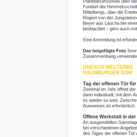
Planetariumsshow über die 
Fundort der Himmelsschei
Mittelbergs, über die Entd
Region von der Jungsteinze
Beyer aus Laucha bei eine
beobachtet – gern auch mi
Eine Anmeldung ist erforder
Das beigefügte Foto
Sonn
Zusammenhang verwenden –
UNESCO WELTERBE
NAUMBURGER DOM
Tag der offenen Tür f
Zweimal im Jahr öffnet de
dann individuell, mit dem 
es wieder so weit. Zwisch
Ausweises ist erforderlich.
Offene Werkstatt in d
An ausgewählten Samstagen
bei verschiedenen Angebot
des Tages der offenen Tür