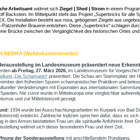
sche Arbeitsamt
widmet sich
Ziegel | Shed | Strom
in einem Progra
 Backstein. Im Mittelpunkt steht das Projekt „Superbricks für alle 
 Die Installation besteht aus rosa, gebogenen Ziegeln aus ungebran
-Patzenhofer Brauerei entstehen. Diese „Superbricks“ schlagen durc
eine Brücke zwischen der Vergänglichkeit des historischen Ortes und
 NEBRA (Weltdokumentenerbe)
erausstellung im Landesmuseum präsentiert neue Erkenn
werden
ab Freitag, 27. März 2026,
im Landesmuseum für Vorgeschichte 
ellung „Die Schamanin“
präsentiert. Die Schau am Stammplatz der 
ember den frühesten Spuren schamanistischer Praktiken und beleuchte
kultureller Veränderungen mit Exponaten aus internationalen Sammlu
anien. Nie zuvor wurde in Mitteleuropa eine vergleichbar aufwend
smus und zur Mittelsteinzeit gezeigt.
und:
1934 wurde bei Ausschachtungsarbeiten im Kurpark von Bad Dü
elsteinzeit) entdeckt. Zahlreiche Indizien sprechen dafür, dass es sic
ng in den Armen bestatteten Frau um die spirituelle Anführerin ihrer 
sstellung widmet sich dieser besonderen Frau und ihrer Zeit.
ffnung der Sonderausstellung
mit anschließendem Rundgang.