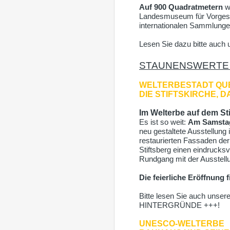
Auf 900 Quadratmetern
we
Landesmuseum für Vorgesch
internationalen Sammlungen
Lesen Sie dazu bitte auch
STAUNENSWERT
WELTERBESTADT QU
DIE STIFTSKIRCHE, 
Im Welterbe auf dem St
Es ist so weit:
Am Samstag
neu gestaltete Ausstellung 
restaurierten Fassaden der
Stiftsberg einen eindrucks
Rundgang mit der Ausstel
Die feierliche Eröffnung f
Bitte lesen Sie auch 
HINTERGRÜNDE +++!
UNESCO-WELTERBE