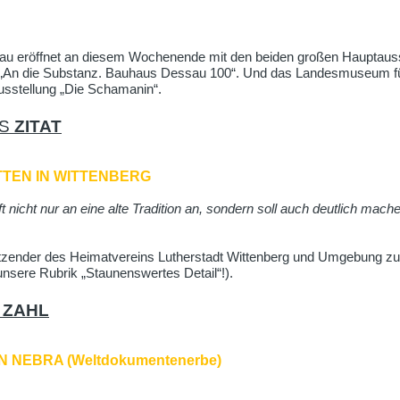
au eröffnet an diesem Wochenende mit den beiden großen Hauptaus
An die Substanz. Bauhaus Dessau 100“. Und das Landesmuseum für
ausstellung „Die Schamanin“.
ES
ZITAT
TEN IN WITTENBERG
 nicht nur an eine alte Tradition an, sondern soll auch deutlich mach
zender des Heimatvereins Lutherstadt Wittenberg und Umgebung zur
unsere Rubrik „Staunenswertes Detail“!).
E
ZAHL
 NEBRA (Weltdokumentenerbe)