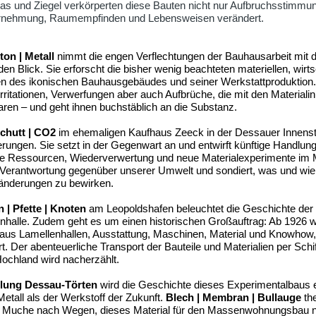
las und Ziegel verkörperten diese Bauten nicht nur Aufbruchsstimmung
hrnehmung, Raumempfinden und Lebensweisen verändert.
ton | Metall
nimmt die engen Verflechtungen der Bauhausarbeit mit d
den Blick. Sie erforscht die bisher wenig beachteten materiellen, wirt
n des ikonischen Bauhausgebäudes und seiner Werkstattproduktion. D
rritationen, Verwerfungen aber auch Aufbrüche, die mit den Materiali
ren – und geht ihnen buchstäblich an die Substanz.
chutt |
CO2
im ehemaligen Kaufhaus Zeeck in der Dessauer Innenst
ungen. Sie setzt in der Gegenwart an und entwirft künftige Handlun
ne Ressourcen, Wiederverwertung und neue Materialexperimente im Mi
e Verantwortung gegenüber unserer Umwelt und sondiert, was und wie
ränderungen zu bewirken.
 | Pfette | Knoten
am Leopoldshafen beleuchtet die Geschichte der 
nhalle. Zudem geht es um einen historischen Großauftrag: Ab 1926 w
 aus Lamellenhallen, Ausstattung, Maschinen, Material und Knowhow
iert. Der abenteuerliche Transport der Bauteile und Materialien per Sc
Hochland wird nacherzählt.
dlung Dessau-Törten
wird die Geschichte dieses Experimentalbaus e
etall als der Werkstoff der Zukunft.
Blech | Membran | Bullauge
the
g Muche nach Wegen, dieses Material für den Massenwohnungsbau 