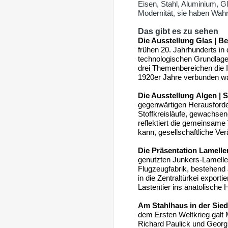
Eisen, Stahl, Aluminium, G
Modernität, sie haben Wa
Das gibt es zu sehen
Die Ausstellung
Glas | Be
frühen 20. Jahrhunderts in 
technologischen Grundlage
drei Themenbereichen die I
1920er Jahre verbunden wa
Die Ausstellung
Algen | S
gegenwärtigen Herausforder
Stoffkreisläufe, gewachse
reflektiert die gemeinsam
kann, gesellschaftliche Ve
Die Präsentation
Lamellen
genutzten Junkers-Lamelle
Flugzeugfabrik, bestehend
in die Zentraltürkei export
Lastentier ins anatolische 
Am Stahlhaus in der Sie
dem Ersten Weltkrieg galt M
Richard Paulick und Geor