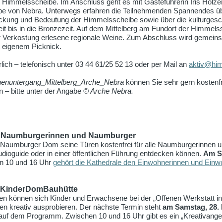
Himmelsscheibe. Im Anschluss geht es mit Gästeführerin Iris Hölzer
be von Nebra. Unterwegs erfahren die Teilnehmenden Spannendes üb
eckung und Bedeutung der Himmelsscheibe sowie über die kulturgesch
it bis in die Bronzezeit. Auf dem Mittelberg am Fundort der Himmels
r Verkostung erlesene regionale Weine. Zum Abschluss wird gemei
t eigenem Picknick.
lich – telefonisch unter 03 44 61/25 52 13 oder per Mail an
aktiv@him
enuntergang_Mittelberg_Arche_Nebra
können Sie sehr gern kostenfr
 bitte unter der Angabe
© Arche Nebra.
ür Naumburgerinnen und Naumburger
r Naumburger Dom seine Türen kostenfrei für alle Naumburgerinnen u
Audioguide oder in einer öffentlichen Führung entdecken können.
Am Sa
en 10 und 16 Uhr
gehört die Kathedrale den Einwohnerinnen und Ein
er KinderDomBauhütte
 können sich Kinder und Erwachsene bei der „Offenen Werkstatt i
en kreativ ausprobieren. Der nächste Termin steht
am Samstag, 28. 
 auf dem Programm. Zwischen 10 und 16 Uhr gibt es ein „Kreativang