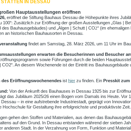
 STÄTTEN IN DESSAU
großen Hauptausstellungen eröffnen
26,
eröffnet die Stiftung Bauhaus Dessau die Höhepunkte ihres Jub
00“: Zusätzlich zur Eröffnung der großen Ausstellungen „Glas | Beto
el des Bauhausgebäudes) und „Algen | Schutt | CO
2
“ (im ehemaligen
en an historischen Bauhausorten in Dessau.
sveranstaltung
findet am Samstag, 28. März 2026, um 11 Uhr im Bau
äumsausstellungen erwarten die Besucherinnen und Besucher
am
röffnungsprogramm sowie Führungen durch die beiden Hauptausstell
t | CO2“. An diesem Wochenende ist der Eintritt ins Bauhausgebäude 
m des Eröffnungswochenendes
ist
hier
zu finden. Ein
Presskit zum
und:
Von der Ankunft des Bauhauses in Dessau 1925 bis zur Eröff
ägt das Jubiläum 2025/26 einen Bogen vom Damals ins Heute. Vor 
essau – in eine aufstrebende Industriestadt, geprägt von Innovati
ie Hochschule für Gestaltung ihre erfolgreichste und produktivste Zeit.
ngen gehen den Stoffen und Materialien, aus denen das Bauhausgebä
taltens auf den Grund. In Dessau entstanden während der sieben Jah
er anderen Stadt. In der Verzahnung von Form, Funktion und Materia