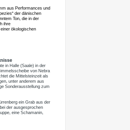
mm aus Performances und
Spezies“ der dänischen
ntem Ton, die in der
h ihre
 einer ökologischen
tnisse
in Halle (Saale) in der
Himmelsscheibe von Nebra
t die Mittelsteinzeit als
ngen, unter anderem aus
ige Sonderausstellung zum
rrenberg ein Grab aus der
h bei der ausgesprochen
Gruppe, eine Schamanin,