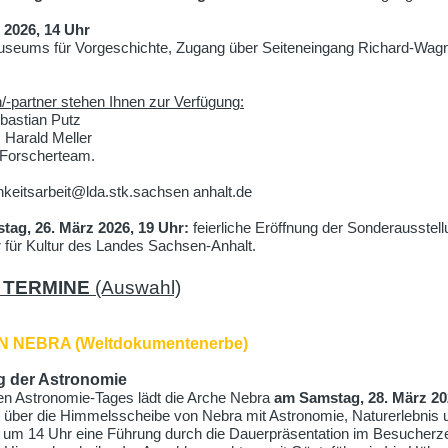
 2026, 14 Uhr
eums für Vorgeschichte, Zugang über Seiteneingang Richard-Wagner
-partner stehen Ihnen zur Verfügung:
ebastian Putz
 Harald Meller
 Forscherteam.
hkeitsarbeit@lda.stk.sachsen anhalt.de
tag, 26. März 2026, 19 Uhr:
feierliche Eröffnung der Sonderausstel
r für Kultur des Landes Sachsen-Anhalt.
E
TERMINE
(Auswahl)
 NEBRA (Weltdokumentenerbe)
 der Astronomie
en Astronomie-Tages lädt die Arche Nebra
am Samstag, 28. März 20
 über die Himmelsscheibe von Nebra mit Astronomie, Naturerlebnis 
 um 14 Uhr eine Führung durch die Dauerpräsentation im Besucherze