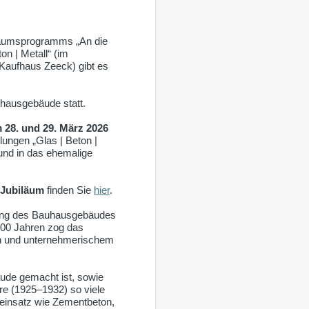
iläumsprogramms „An die
n | Metall“ (im
 Kaufhaus Zeeck) gibt es
hausgebäude statt.
 28. und 29. März 2026
ungen „Glas | Beton |
und in das ehemalige
 Jubiläum
finden Sie
hier
.
nung des Bauhausgebäudes
100 Jahren zog das
on und unternehmerischem
ude gemacht ist, sowie
re (1925–1932) so viele
leinsatz wie Zementbeton,