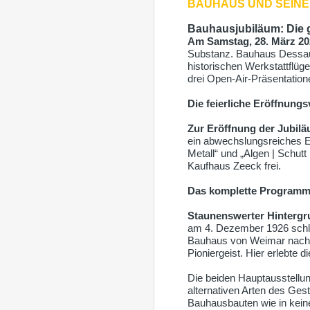
BAUHAUS UND SEINE
Bauhausjubiläum: Die 
Am Samstag, 28. März 20
Substanz. Bauhaus Dessau 1
historischen Werkstattflüg
drei Open-Air-Präsentation
Die feierliche Eröffnung
Zur Eröffnung der Jubil
ein abwechslungsreiches E
Metall“ und „Algen | Schut
Kaufhaus Zeeck frei.
Das komplette Program
Staunenswerter Hintergr
am 4. Dezember 1926 schl
Bauhaus von Weimar nach D
Pioniergeist. Hier erlebte d
Die beiden Hauptausstellu
alternativen Arten des Ges
Bauhausbauten wie in kein